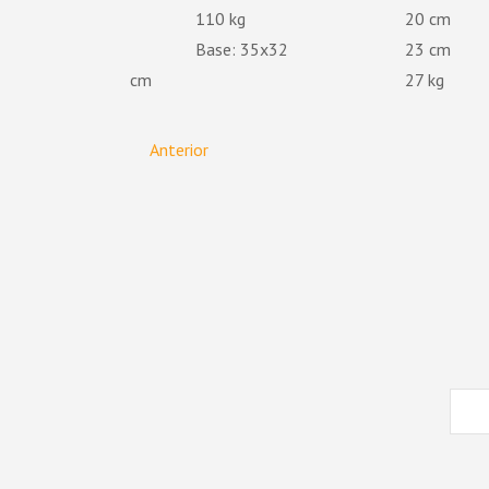
110
20
Base: 35x32
23
cm
27
Anterior